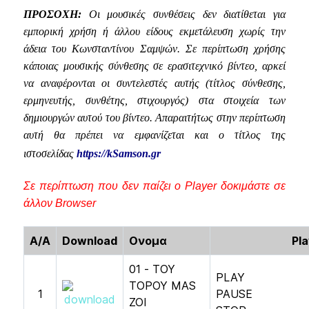
ΠΡΟΣΟΧΗ:
Οι μουσικές συνθέσεις δεν διατίθεται για
εμπορική χρήση ή άλλου είδους εκμετάλευση χωρίς την
άδεια του Κωνσταντίνου Σαμψών. Σε περίπτωση χρήσης
κάποιας μουσικής σύνθεσης σε ερασιτεχνικό βίντεο, αρκεί
να αναφέρονται οι συντελεστές αυτής (τίτλος σύνθεσης,
ερμηνευτής, συνθέτης, στιχουργός) στα στοιχεία των
δημιουργών αυτού του βίντεο. Απαραιτήτως στην περίπτωση
αυτή θα πρέπει να εμφανίζεται και ο τίτλος της
ιστοσελίδας
https://kSamson.gr
Σε περίπτωση που δεν παίζει ο Player δοκιμάστε σε
άλλον Browser
A/A
Download
Ονομα
Pla
01 - TOY
PLAY
TOPOY MAS
1
PAUSE
ZOI