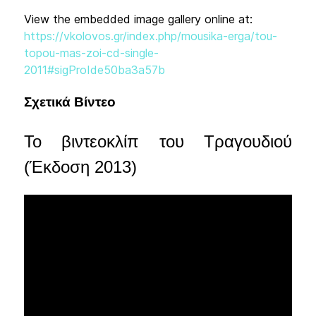
View the embedded image gallery online at:
https://vkolovos.gr/index.php/mousika-erga/tou-
topou-mas-zoi-cd-single-
2011#sigProIde50ba3a57b
Σχετικά Βίντεο
Το βιντεοκλίπ του Τραγουδιού
(Έκδοση 2013)