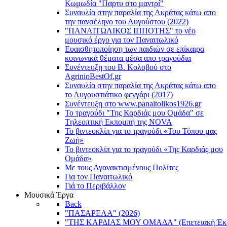
Κωμωδία "Παρτυ στο μαντρί"
Συναυλία στην παραλία της Ακράτας κάτω απο
την πανσέληνο του Αυγούστου (2022)
"ΠΑΝΑΙΤΩΛΙΚΟΣ ΙΠΠΟΤΗΣ" το νέο
μουσικό έργο για τον Παναιτωλικό
Ευαισθητοποίηση των παιδιών σε επίκαιρα
κοινωνικά θέματα μέσα απο τραγούδια
Συνέντευξη του Β. Κολοβού στο
AgrinioBestOf.gr
Συναυλία στην παραλία της Ακράτας κάτω απο
το Αυγουστιάτικο φεγγάρι (2017)
Συνέντευξη στο www.panaitolikos1926.gr
Το τραγούδι "Της Καρδιάς μου Ομάδα" σε
Tηλεοπτική Eκπομπή της NOVA
Το βιντεοκλίπ για το τραγούδι «Του Τόπου μας
Ζωή»
Το βιντεοκλίπ για το τραγούδι «Της Καρδιάς μου
Ομάδα»
Με τους Αγανακτισμένους Πολίτες
Για τον Παναιτωλικό
Γιά το Περιβάλλον
Μουσικά Έργα
Back
"ΠΑΣΑΡΕΛΑ" (2026)
"ΤΗΣ ΚΑΡΔΙΑΣ ΜΟΥ ΟΜΑΔΑ" (Επετειακή Έκδ