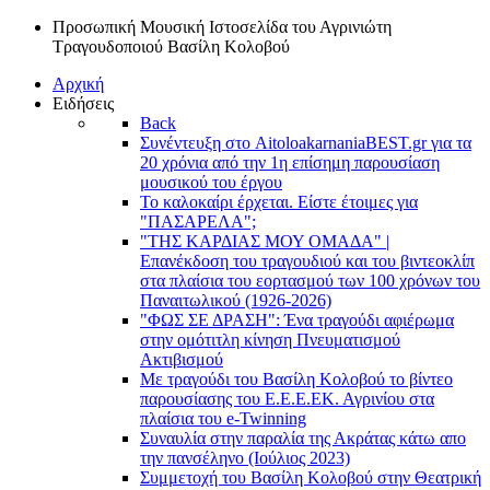
Προσωπική Μουσική Ιστοσελίδα του Αγρινιώτη
Τραγουδοποιού Βασίλη Κολοβού
Αρχική
Ειδήσεις
Back
Συνέντευξη στο AitoloakarnaniaBEST.gr για τα
20 χρόνια από την 1η επίσημη παρουσίαση
μουσικού του έργου
Το καλοκαίρι έρχεται. Είστε έτοιμες για
"ΠΑΣΑΡΕΛΑ";
"ΤΗΣ ΚΑΡΔΙΑΣ ΜΟΥ ΟΜΑΔΑ" |
Επανέκδοση του τραγουδιού και του βιντεοκλίπ
στα πλαίσια του εορτασμού των 100 χρόνων του
Παναιτωλικού (1926-2026)
"ΦΩΣ ΣΕ ΔΡΑΣΗ": Ένα τραγούδι αφιέρωμα
στην ομότιτλη κίνηση Πνευματισμού
Ακτιβισμού
Με τραγούδι του Βασίλη Κολοβού το βίντεο
παρουσίασης του Ε.Ε.Ε.ΕΚ. Αγρινίου στα
πλαίσια του e-Twinning
Συναυλία στην παραλία της Ακράτας κάτω απο
την πανσέληνο (Ιούλιος 2023)
Συμμετοχή του Βασίλη Κολοβού στην Θεατρική