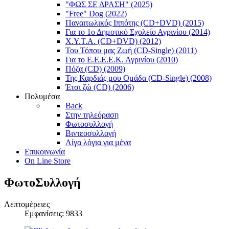
"ΦΩΣ ΣΕ ΔΡΑΣΗ" (2025)
"Free" Dog (2022)
Παναιτωλικός Ιππότης (CD+DVD) (2015)
Για το 1ο Δημοτικό Σχολείο Αγρινίου (2014)
X.Y.T.A. (CD+DVD) (2012)
Του Τόπου μας Ζωή (CD-Single) (2011)
Για το Ε.Ε.Ε.Ε.Κ. Αγρινίου (2010)
Πόζα (CD) (2009)
Της Καρδιάς μου Ομάδα (CD-Single) (2008)
Έτσι ζώ (CD) (2006)
Πολυμέσα
Back
Στην τηλεόραση
Φωτοσυλλογή
Βιντεοσυλλογή
Λίγα λόγια για μένα
Επικοινωνία
On Line Store
ΦωτοΣυλλογή
Λεπτομέρειες
Εμφανίσεις: 9833