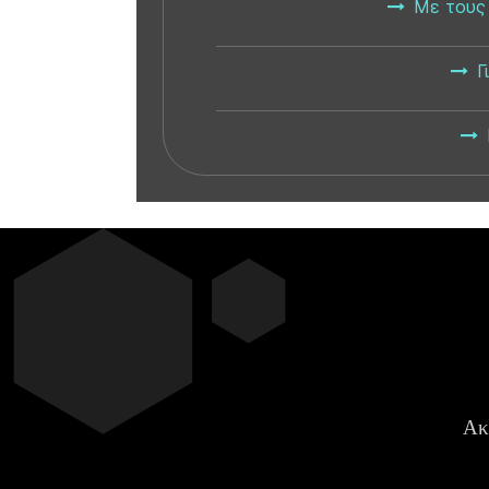
Με τους
Γ
Ακ