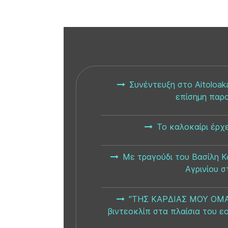
Συνέντευξη στο Aitoloaka
επίσημη παρ
Το καλοκαίρι έρχε
Με τραγούδι του Βασίλη Κ
Αγρινίου σ
"ΤΗΣ ΚΑΡΔΙΑΣ ΜΟΥ ΟΜΑΔ
βιντεοκλίπ στα πλαίσια του 