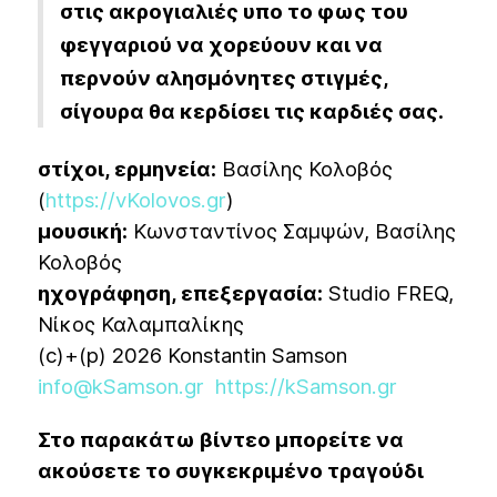
στις ακρογιαλιές υπο το φως του
φεγγαριού να χορεύουν και να
περνούν αλησμόνητες στιγμές,
σίγουρα θα κερδίσει τις καρδιές σας.
στίχοι, ερμηνεία:
Βασίλης Κολοβός
(
https://vKolovos.gr
)
μουσική:
Κωνσταντίνος Σαμψών, Βασίλης
Κολοβός
ηχογράφηση, επεξεργασία:
Studio FREQ,
Νίκος Καλαμπαλίκης
(c)+(p) 2026 Konstantin Samson
info@kSamson.gr
https://kSamson.gr
Στο παρακάτω βίντεο μπορείτε να
ακούσετε το συγκεκριμένο τραγούδι